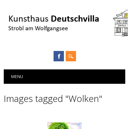
Main menu
Skip
MENU
to
content
Images tagged "Wolken"