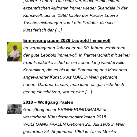
„Maitre“ Leherb. Das Paar verursachte mit seinen
exzentrischen Auftritten immer wieder Skandale in der
Kunstwelt. Schon 1958 kaufte der Pariser Louvre
Tuschezeichnungen von Lotte Profohs, die sich
künstlerisch der […]
Erinnerungsraum 2026 Leopold Immervoll
Im vergangenen Jahr ist er mit 90 Jahren verstorben
der gute Leopold Immervoll. In Partnerschaft mit seiner
Frau Friederike schuf er ein Leben lang wundervolle
Keramiken, die es bis in die Sammlung des Museums
angewandter Kunst, kurz MAK, in Wien gebracht
haben. Darüber hinaus, man kann es gar nicht hoch
genug einschätzen, war er eine […]
2018 – Wolfgang Paalen
Ganzjährig unser ERINNERUNGSRAUM an
verstorbene Künstlerpersönlichkeiten 2018
WOLFGANG PAALEN Geboren 22. Juli 1905 in Wien,
gestorben 24. September 1959 in Taxco Mexiko.