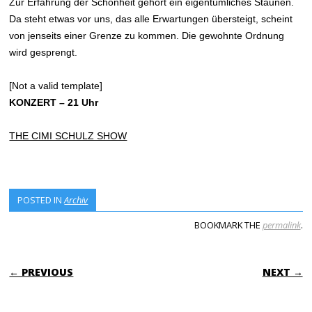
Zur Erfahrung der Schönheit gehört ein eigentümliches Staunen.
Da steht etwas vor uns, das alle Erwartungen übersteigt, scheint
von jenseits einer Grenze zu kommen. Die gewohnte Ordnung
wird gesprengt.
[Not a valid template]
KONZERT – 21 Uhr
THE CIMI SCHULZ SHOW
POSTED IN
Archiv
BOOKMARK THE
permalink
.
POST NAVIGATION
← PREVIOUS
NEXT →