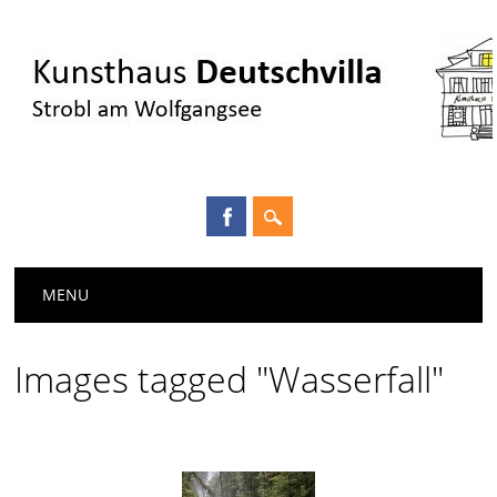
Main menu
Skip
MENU
to
content
Images tagged "Wasserfall"