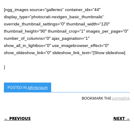
[ngg_images source=“galleries“ container_ids=“44″
display_type=“photocrati-nextgen_basic_thumbnails“
override_thumbnail_settings=“0″ thumbnail_width=“120″
thumbnail_height=“90″ thumbnail_crop=“1″ images_per_page=“0″
number_of_columns=“0″ ajax_pagination=“1″
show_all_in_lightbox=“0″ use_imagebrowser_effect=“0″
show_slideshow_link=“0″ slideshow_link_text=“[Show slideshow]
]
POSTED IN
Jahresraum
BOOKMARK THE
permalink
.
POST NAVIGATION
← PREVIOUS
NEXT →