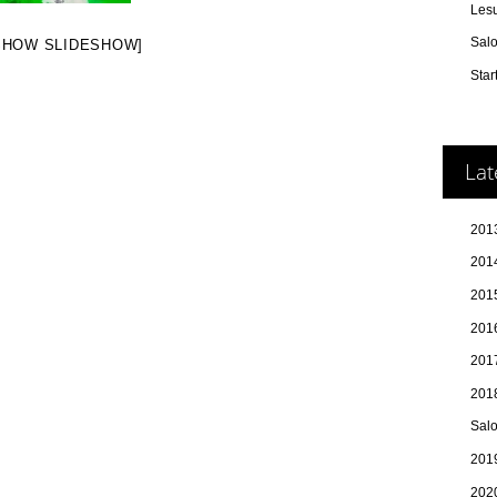
Les
Sal
SHOW SLIDESHOW]
Star
Lat
2013
2014
201
2016
2017
201
Sal
2019
202