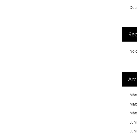
Deut
Re
No 
Arc
Mär
Mär
Mär
Jun
Jun