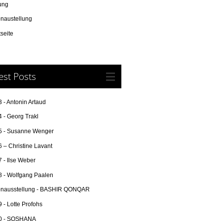
ung
onaustellung
tseite
est Posts
 - Antonin Artaud
 - Georg Trakl
5 - Susanne Wenger
 – Christine Lavant
 - Ilse Weber
8 - Wolfgang Paalen
onausstellung - BASHIR QONQAR
 - Lotte Profohs
0 - SOSHANA