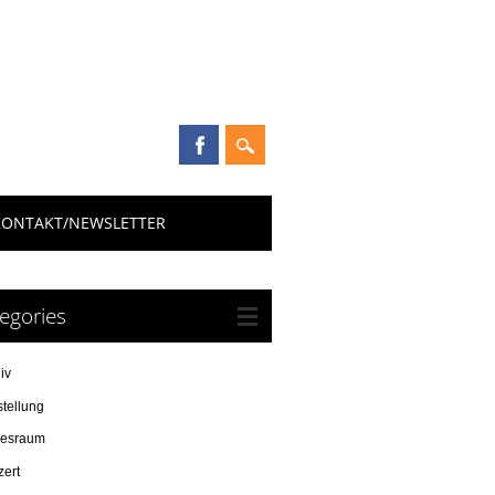
KONTAKT/NEWSLETTER
egories
iv
tellung
resraum
zert