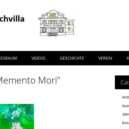
RESRAUM
VIDEOS
GESCHICHTE
VEREIN
Memento Mori"
Cat
Arch
Auss
Jah
Kon