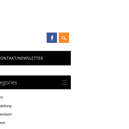
KONTAKT/NEWSLETTER
egories
iv
tellung
resraum
zert