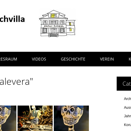
RESRAUM
VIDEOS
GESCHICHTE
VEREIN
alevera"
Cat
Arch
Auss
Jah
Kon