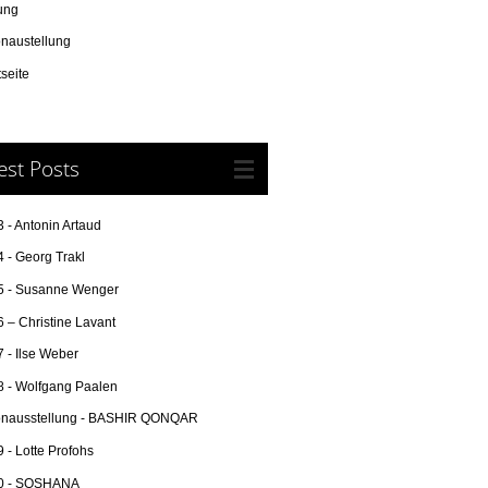
ung
onaustellung
tseite
est Posts
 - Antonin Artaud
 - Georg Trakl
5 - Susanne Wenger
 – Christine Lavant
 - Ilse Weber
8 - Wolfgang Paalen
onausstellung - BASHIR QONQAR
 - Lotte Profohs
0 - SOSHANA