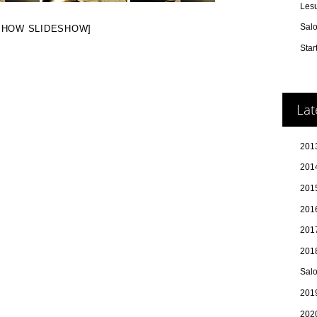
Les
Sal
SHOW SLIDESHOW]
Star
Lat
2013
2014
201
2016
2017
201
Sal
2019
202