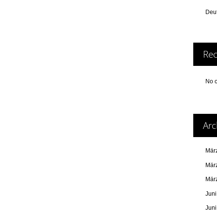
Deut
Re
No 
Arc
Mär
Mär
Mär
Jun
Jun