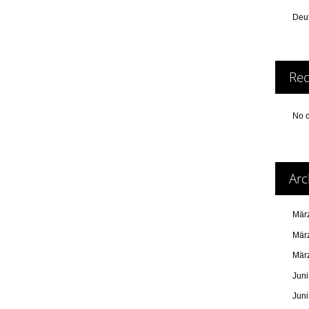
Deut
Re
No 
Arc
Mär
Mär
Mär
Jun
Jun