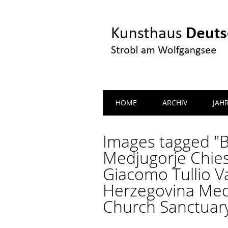
Main menu
Skip
HOME
ARCHIV
JAH
to
content
Images tagged "B
Medjugorje Chie
Giacomo Tullio V
Herzegovina Med
Church Sanctuary