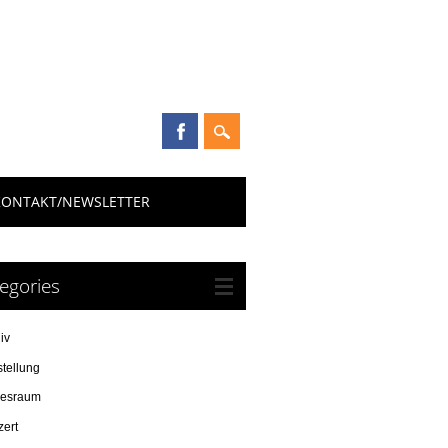
KONTAKT/NEWSLETTER
egories
iv
tellung
resraum
zert