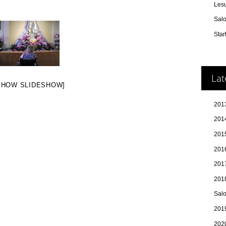
Les
Sal
Star
Lat
SHOW SLIDESHOW]
2013
2014
201
2016
2017
201
Sal
2019
202