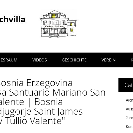
RESRAUM
VIDEOS
GESCHICHTE
VEREIN
osnia Erzegovina
Cat
sa Santuario Mariano San
alente | Bosnia
Arch
jugorje Saint James
Auss
 Tullio Valente"
Jah
Kon