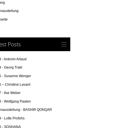
ung
onaustellung
tseite
est Posts
 - Antonin Artaud
 - Georg Trakl
5 - Susanne Wenger
 – Christine Lavant
 - Ilse Weber
8 - Wolfgang Paalen
onausstellung - BASHIR QONQAR
 - Lotte Profohs
0 - SOSHANA