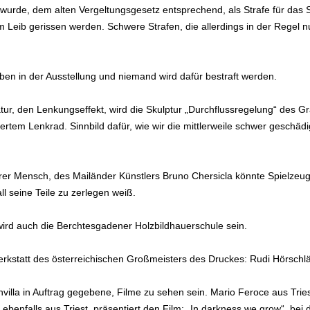
wurde, dem alten Vergeltungsgesetz entsprechend, als Strafe für das
eib gerissen werden. Schwere Strafen, die allerdings in der Regel nu
en in der Ausstellung und niemand wird dafür bestraft werden.
 Natur, den Lenkungseffekt, wird die Skulptur „Durchflussregelung“ des 
iertem Lenkrad. Sinnbild dafür, wie wir die mittlerweile schwer geschä
arer Mensch, des Mailänder Künstlers Bruno Chersicla könnte Spielzeug
l seine Teile zu zerlegen weiß.
ird auch die Berchtesgadener Holzbildhauerschule sein.
rkstatt des österreichischen Großmeisters des Druckes: Rudi Hörschlä
illa in Auftrag gegebene, Filme zu sehen sein. Mario Feroce aus Triest
 ebenfalls aus Triest, präsentiert den Film: „In darkness we grow“,