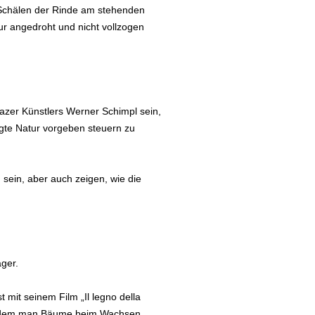
 Schälen der Rinde am stehenden
r angedroht und nicht vollzogen
Grazer Künstlers Werner Schimpl sein,
digte Natur vorgeben steuern zu
 sein, aber auch zeigen, wie die
ger.
 mit seinem Film „Il legno della
 bei dem man Bäume beim Wachsen