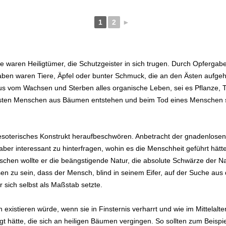
1
2
►
 waren Heiligtümer, die Schutzgeister in sich trugen. Durch Opferga
ben waren Tiere, Äpfel oder bunter Schmuck, die an den Ästen aufgeh
s vom Wachsen und Sterben alles organische Leben, sei es Pflanze, Ti
ersten Menschen aus Bäumen entstehen und beim Tod eines Menschen s
n esoterisches Konstrukt heraufbeschwören. Anbetracht der gnadenlose
er interessant zu hinterfragen, wohin es die Menschheit geführt hätte
schen wollte er die beängstigende Natur, die absolute Schwärze der Nac
 zu sein, dass der Mensch, blind in seinem Eifer, auf der Suche aus
r sich selbst als Maßstab setzte.
existieren würde, wenn sie in Finsternis verharrt und wie im Mittela
 hätte, die sich an heiligen Bäumen vergingen. So sollten zum Beispie