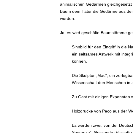
animalischen Gedärmen gleichgesetzt 
Baum dem Täter die Gedärme aus dem L
wurden.
Ja, es wird geschälte Baumstämme geb
Sinnbild für den Eingriff in die
ein seltsames Astwerk mit integr
können.
Die Skulptur „Mac“, ein zerlegb
Wissenschaft den Menschen in al
Zu Gast mit einigen Exponaten w
Holzdrucke von Peco aus der We
Es werden zwei, von der Deutschv
Speranza“. Alessandro Vascotto,