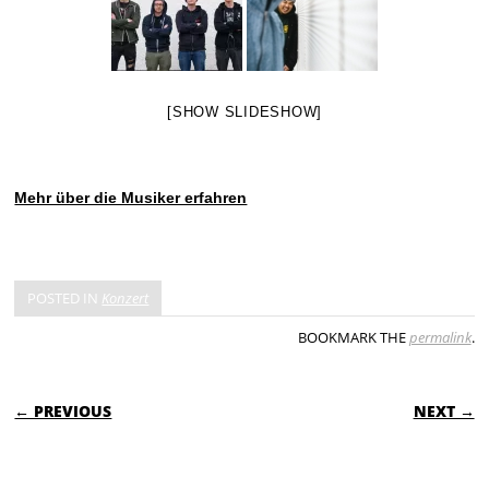
[SHOW SLIDESHOW]
Mehr über die Musiker erfahren
POSTED IN
Konzert
BOOKMARK THE
permalink
.
POST NAVIGATION
← PREVIOUS
NEXT →