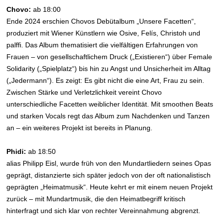
Chovo:
ab 18:00
Ende 2024 erschien Chovos Debütalbum „Unsere Facetten“,
produziert mit Wiener Künstlern wie Osive, Felís, Christoh und
palffi. Das Album thematisiert die vielfältigen Erfahrungen von
Frauen – von gesellschaftlichem Druck („Existieren“) über Female
Solidarity („Spielplatz“) bis hin zu Angst und Unsicherheit im Alltag
(„Jedermann“). Es zeigt: Es gibt nicht die eine Art, Frau zu sein.
Zwischen Stärke und Verletzlichkeit vereint Chovo
unterschiedliche Facetten weiblicher Identität. Mit smoothen Beats
und starken Vocals regt das Album zum Nachdenken und Tanzen
an – ein weiteres Projekt ist bereits in Planung.
Phidi:
ab 18:50
alias Philipp Eisl, wurde früh von den Mundartliedern seines Opas
geprägt, distanzierte sich später jedoch von der oft nationalistisch
geprägten „Heimatmusik“. Heute kehrt er mit einem neuen Projekt
zurück – mit Mundartmusik, die den Heimatbegriff kritisch
hinterfragt und sich klar von rechter Vereinnahmung abgrenzt.