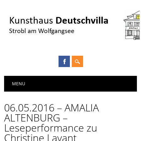
Main menu
Skip
MENU
to
content
06.05.2016 – AMALIA
ALTENBURG –
Leseperformance zu
Christine Lavant